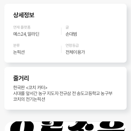
상세정보
연재 플랫폼
글
예스24, 알라딘
손대범
분류
연령등급
논픽션
전체이용가
줄거리
한국판 <코치 카터>
시대를 앞서간 농구 지도자 전규삼 전 송도고등학교 농구부
코치의 전기논픽션